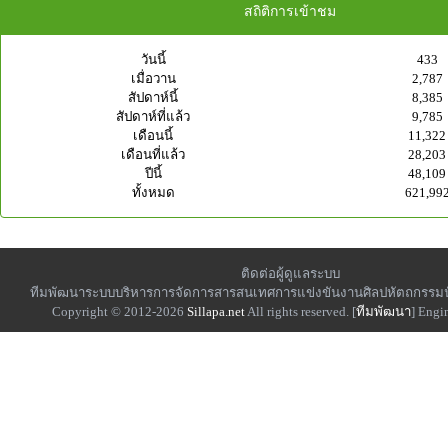
สถิติการเข้าชม
วันนี้
433
เมื่อวาน
2,787
สัปดาห์นี้
8,385
สัปดาห์ที่แล้ว
9,785
เดือนนี้
11,322
เดือนที่แล้ว
28,203
ปีนี้
48,109
ทั้งหมด
621,99
ติดต่อผู้ดูแลระบบ
ทีมพัฒนาระบบบริหารการจัดการสารสนเทศการแข่งขันงานศิลปหัตถกรรมน
Copyright © 2012-2026
Sillapa.net
All rights reserved. [
ทีมพัฒนา
] Engi