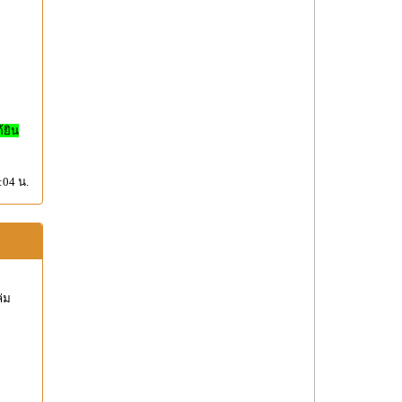
ยิน
:04 น.
ล่ม