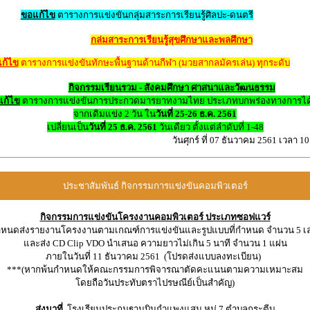
ขอแก้ไข
ตารางการแข่งขันกลุ่มสาระการเรียนรู้ศิลปะ-ดนตรี
กล่มสาระการเรียนรู้สุขศึกษาและพลศึกษา
ก้ไข
ตาราง
การแข่งขันทักษะพื้นฐานด้านกีฬา (มวยสากลมัครเล่น)
ทุกระดับ
กิจกรรม
เรียนรวม - สังคมศึกษา ศาสนาและวัฒนธรรม
แก้ไข
ตารางการแข่งขันการประกวดมารยาทงามไทย ประเภทบกพร่องทางการได้
จากเดิมแข่ง 2 วัน ใน
วันที่ 25-26 ธ.ค. 2561
เปลี่ยนเป็น
วันที่
25 ธ.ค. 2561
วันเดียว ตั้งแต่ลำดับที่ 1-48
วันศุกร์ ที่ 07 ธันวาคม 2561 เวลา 10
ประชาสัมพันธ์ กิจกรรมการแข่งขันคอมพิวเตอร์
กิจกรรมการแข่งขันโครงงานคอมพิวเตอร์ ประเภทซอฟแวร์
ำหนดส่งรายงาน
โครงงานตามเกณฑ์การแข่งขันและรูปแบบที่กำหนด
จำนวน 5 เ
และส่ง CD Clip VDO นำเสนอ ความยาวไม่เกิน 5 นาที จำนวน 1 แผ่น
ภายในวันที่ 11 ธันวาคม 2561
(โปรดส่งแบบลงทะเบียน)
***(หากพ้นกำหนดให้คณะกรรมการพิจารณาตัดคะแนนตามความเหมาะสม
โดยถือวันประทับตราไปรษณีย์เป็นสำคัญ
)
ส่งมาที่
โรงเรียนประถมฐานบินกำแพงแสน
หมู่ 7 ตำบลกระตีบ