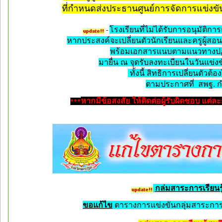
ที่กำหนด
ส่งประธานศูนย์การจัดการแข่งขั
โรงเรียนที่ไม่ได้รับการอนุมัติกา
-
หากประสงค์จะเปลี่ยนตัวนักเรียนและครูผู้ส
พร้อมเอกสารแนบตามแนวทางปฏิบ
มายื่น ณ จุดรับลงทะเบียน
ในวันแข่งข
ทั้งนี้ สิทธิการเปลี่ยนตัวต้
ตามประกาศที่ สพฐ. 
หากมีข้อสงสัย ให้ติดต่อผู้รับผิดชอบ แต่
***
กล่มสาระการเรียนรู
ขอแก้ไข
ตารางการแข่งขันกลุ่มสาระการเ