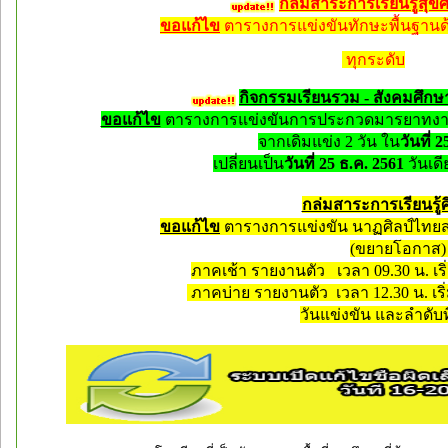
กล่มสาระการเรียนรู้สุ
ขอแก้ไข
ตาราง
การแข่งขันทักษะพื้นฐานด
ทุกระดับ
กิจกรรม
เรียนรวม - สังคมศึ
ขอแก้ไข
ตารางการแข่งขันการประกวดมารยาทงา
จากเดิมแข่ง 2 วัน ใน
วันที่ 
เปลี่ยนเป็น
วันที่
25 ธ.ค. 2561
วันเดีย
กล่มสาระการเรียนรู้
ขอแก้ไข
ตารางการแข่งขัน
นาฏศิลป์ไทยสร
(ขยายโอกาส
ภาคเช้า รายงานตัว เวลา 09.30 น. เริ
ภาคบ่าย รายงานตัว เวลา 12.30 น. เริ
วันแข่งขัน และลำดับท